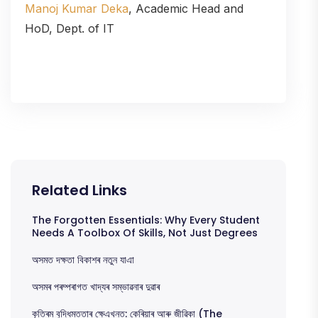
Manoj Kumar Deka
, Academic Head and
HoD, Dept. of IT
Related Links
The Forgotten Essentials: Why Every Student
Needs A Toolbox Of Skills, Not Just Degrees
অসমত দক্ষতা বিকাশৰ নতুন যাএা
অসমৰ পৰম্পৰাগত খাদ্যৰ সম্ভাৱনাৰ দুৱাৰ
কৃত্ৰিম বুদ্ধিমত্তাৰ ক্ষেএখনত: কেৰিয়াৰ আৰু জীৱিকা (The